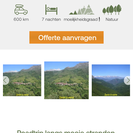
600 km
7 nachten
moeilijkheidsgraad
Natuur
i
Offerte aanvragen
Roadtrip langs mooie stranden,