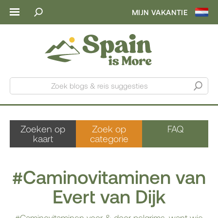
MIJN VAKANTIE
Zoek blogs & reis suggesties
Zoeken op
Zoek op
FAQ
kaart
categorie
#Caminovitaminen van
Evert van Dijk
#Caminovitaminen voor & door pelgrims, want wie