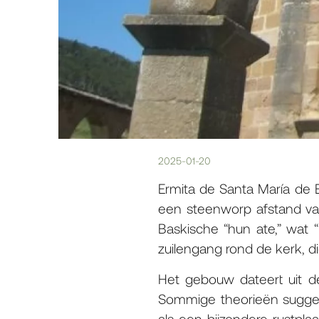
2025-01-20
Ermita de Santa María de 
een steenworp afstand va
Baskische “hun ate,” wat 
zuilengang rond de kerk, di
Het gebouw dateert uit d
Sommige theorieën sugger
als een bijzondere rustpl