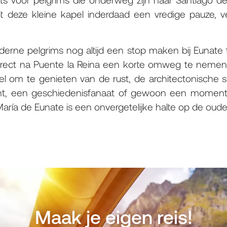
dt deze kleine kapel inderdaad een vredige pauze, 
ne pelgrims nog altijd een stop maken bij Eunate 
direct na Puente la Reina een korte omweg te nemen
el om te genieten van de rust, de architectonische s
ent, een geschiedenisfanaat of gewoon een moment v
María de Eunate is een onvergetelijke halte op de oude
Maak je eigen reis!