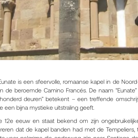
Eunate is een sfeervolle, romaanse kapel in de Noord
n de beroemde Camino Francés. De naam “Eunate” z
“honderd deuren” betekent – een treffende omschrijv
e een bijna mystieke uitstraling geeft.
e 12e eeuw en staat bekend om zijn ongebruikelijke
eren dat de kapel banden had met de Tempeliers, te
aats voor pelgrims die onderweg zijn naar Santiago d