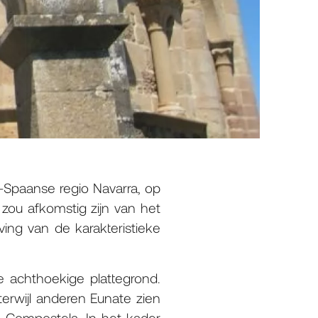
-Spaanse regio Navarra, op
ou afkomstig zijn van het
ing van de karakteristieke
 achthoekige plattegrond.
rwijl anderen Eunate zien
e Compostela. In het kader