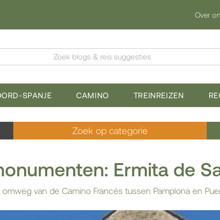
Over o
Zoek blogs & reis suggesties
OORD-SPANJE
CAMINO
TREINREIZEN
RE
Zoek op categorie
onumenten: Ermita de Sa
e omweg van de Camino Francés tussen Pamplona en Puen