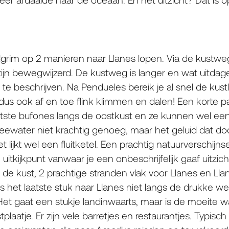
lgrim op 2 manieren naar Llanes lopen. Via de kustw
zijn bewegwijzerd. De kustweg is langer en wat uitdag
 te beschrijven. Na Pendueles bereik je al snel de kust
dus ook af en toe flink klimmen en dalen! Een korte p
grootste bufones langs de oostkust en ze kunnen wel 
zeewater niet krachtig genoeg, maar het geluid dat do
lijkt wel een fluitketel. Een prachtig natuurverschijns
n uitkijkpunt vanwaar je een onbeschrijfelijk gaaf uitzi
 de kust, 2 prachtige stranden vlak voor Llanes en Llan
s het laatste stuk naar Llanes niet langs de drukke 
. Het gaat een stukje landinwaarts, maar is de moeite wa
plaatje. Er zijn vele barretjes en restaurantjes. Typisch 