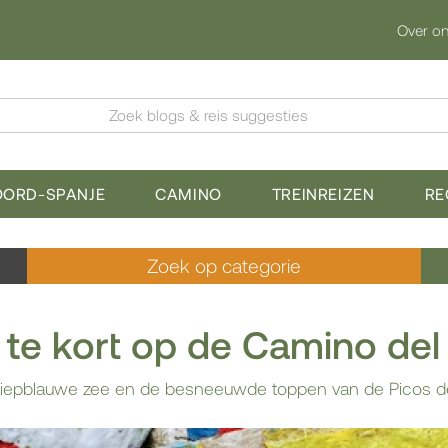
Over o
Zoek blogs & reis suggesties
OORD-SPANJE
CAMINO
TREINREIZEN
RE
Zoek op categorie
te kort op de Camino del
, diepblauwe zee en de besneeuwde toppen van de Picos d