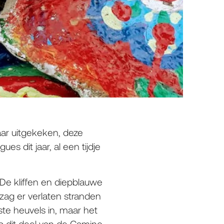
aar uitgekeken, deze
s dit jaar, al een tijdje
 De kliffen en diepblauwe
zag er verlaten stranden
te heuvels in, maar het
op dit deel van de Camino