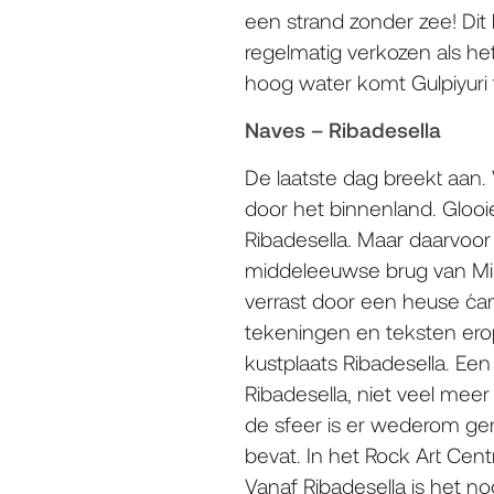
een strand zonder zee! Dit 
regelmatig verkozen als het 
hoog water komt Gulpiyuri t
Naves – Ribadesella
De laatste dag breekt aan.
door het binnenland. Glooie
Ribadesella. Maar daarvoor 
middeleeuwse brug van Mia,
verrast door een heuse ´ca
tekeningen en teksten erop,
kustplaats Ribadesella. Een
Ribadesella, niet veel mee
de sfeer is er wederom gemo
bevat. In het Rock Art Cen
Vanaf Ribadesella is het n