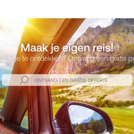
Maak je eigen reis!
panje te ontdekken? Ontvang een gratis pers
ONTVANG EEN GRATIS OFFERTE