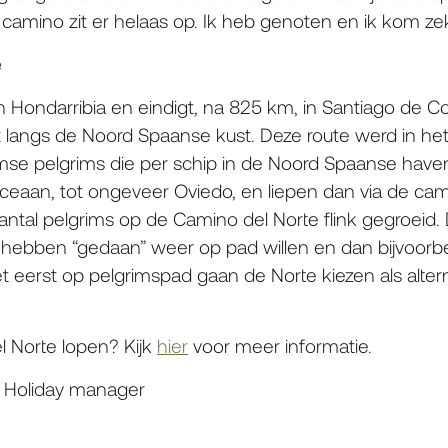
i camino zit er helaas op. Ik heb genoten en ik kom ze
e
in Hondarribia en eindigt, na 825 km, in Santiago de C
it langs de Noord Spaanse kust. Deze route werd in he
se pelgrims die per schip in de Noord Spaanse have
eaan, tot ongeveer Oviedo, en liepen dan via de cami
aantal pelgrims op de Camino del Norte flink gegroei
hebben “gedaan” weer op pad willen en dan bijvoorbe
eerst op pelgrimspad gaan de Norte kiezen als alterna
l Norte lopen? Kijk
hier
voor meer informatie.
 Holiday manager