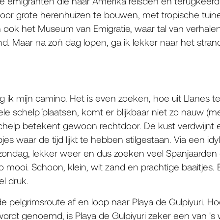
 emigranten die naar Amerika reisden en terugkeerd
oor grote herenhuizen te bouwen, met tropische tui
n ook het Museum van Emigratie, waar tal van verhal
 Maar na zo´n dag lopen, ga ik lekker naar het strand
lg ik mijn camino. Het is even zoeken, hoe uit Llanes
 schelp´ plaatsen, komt er blijkbaar niet zo nauw (met
chelp betekent gewoon rechtdoor. De kust verdwijnt ee
es waar de tijd lijkt te hebben stilgestaan. Via een idy
zondag, lekker weer en dus zoeken veel Spanjaarden de
 mooi. Schoon, klein, wit zand en prachtige baaitjes. En
l druk.
de pelgrimsroute af en loop naar Playa de Gulpiyuri. H
 wordt genoemd, is Playa de Gulpiyuri zeker een van 's