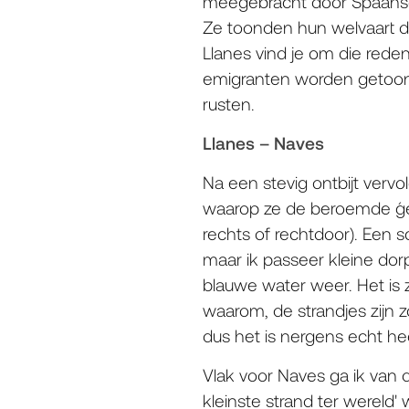
meegebracht door Spaanse
Ze toonden hun welvaart d
Llanes vind je om die rede
emigranten worden getoond.
rusten.
Llanes – Naves
Na een stevig ontbijt vervo
waarop ze de beroemde ´gele
rechts of rechtdoor). Een s
maar ik passeer kleine dorpj
blauwe water weer. Het is 
waarom, de strandjes zijn zo
dus het is nergens echt hee
Vlak voor Naves ga ik van 
kleinste strand ter wereld'