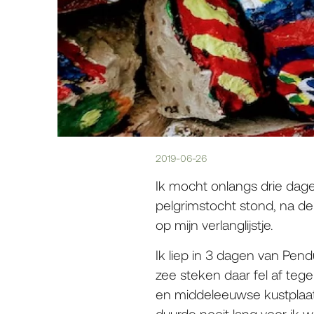
2019-06-26
Ik mocht onlangs drie dage
pelgrimstocht stond, na de 
op mijn verlanglijstje.
Ik liep in 3 dagen van Pend
zee steken daar fel af teg
en middeleeuwse kustplaats
duurde nooit lang voor ik 