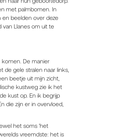
en naar hun geboortedorp.
nen met palmbomen. In
en en beelden over deze
 van Llanes om uit te
 te komen. De manier
 de gele stralen naar links,
n beetje uit mijn zicht,
llische kustweg zie ik het
 kust op. En ik begrijp
 die zijn er in overvloed,
oewel het soms 'het
 werelds vreemdste: het is