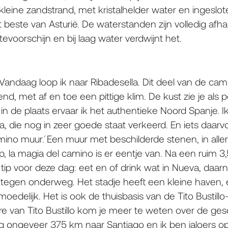
kleine zandstrand, met kristalhelder water en ingeslote
beste van Asturië. De waterstanden zijn volledig afhanke
evoorschijn en bij laag water verdwijnt het.
 Vandaag loop ik naar Ribadesella. Dit deel van de cam
nd, met af en toe een pittige klim. De kust zie je als 
in de plaats ervaar ik het authentieke Noord Spanje. 
 die nog in zeer goede staat verkeerd. En iets daarv
mino muur´. Een muur met beschilderde stenen, in aller
 la magia del camino is er eentje van. Na een ruim 3,5
 tip voor deze dag: eet en of drink wat in Nueva, daarn
r tegen onderweg. Het stadje heeft een kleine haven,
edelijk. Het is ook de thuisbasis van de Tito Bustillo
tre van Tito Bustillo kom je meer te weten over de ges
og ongeveer 375 km naar Santiago en ik ben jaloers 