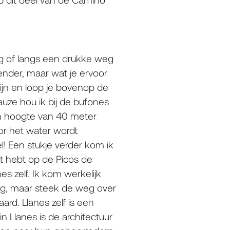
eg of langs een drukke weg
ender, maar wat je ervoor
lijn en loop je bovenop de
auze hou ik bij de bufones
een hoogte van 40 meter
or het water wordt
el! Een stukje verder kom ik
cht hebt op de Picos de
es zelf. Ik kom werkelijk
weg, maar steek de weg over
ard. Llanes zelf is een
in Llanes is de architectuur