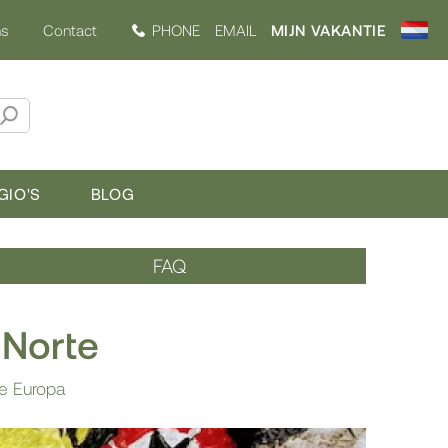
ns
Contact
PHONE
EMAIL
MIJN VAKANTIE
GIO'S
BLOG
FAQ
 Norte
e Europa