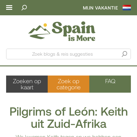
MIJN VAKANTIE
Zoek blogs & reis suggesties
Zoeken op
Zoek op
FAQ
kaart
categorie
Pilgrims of León: Keith
uit Zuid-Afrika
We kwamen Keith tegen en we hebben een