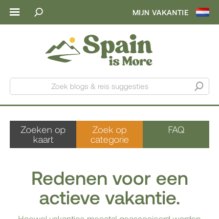
MIJN VAKANTIE
Zoek blogs & reis suggesties
Zoeken op
Zoek op
FAQ
kaart
categorie
Redenen voor een
actieve vakantie.
Hoewel vakanties meestal geassocieerd worden