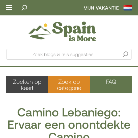
MIJN VAKANTIE
Zoek blogs & reis suggesties
Zoeken op
Zoek op
FAQ
kaart
categorie
Camino Lebaniego:
Ervaar een onontdekte
Camino