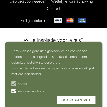
Gebruiksvoorwaarden
Wettelijke waarschuwing
Contact
Veilig betalen met:
Wil je inspiratie voor je reis?
Deze website gebruikt eigen cookies en cookies van
derden om de site goed te laten functioneren en om
Ja, ik wil graag commerciële nieuwsbrieven ontvangen
gebruiksstatistieken te genereren.
(uitschrijven kan altijd)
Door verder te browsen begrijpen we dat je akkoord gaat
met ons ookiebeleid
ABONNEREN OP DE
NIEUWSBRIEF
Vereist
Anonieme analyses
DOORGAAN MET