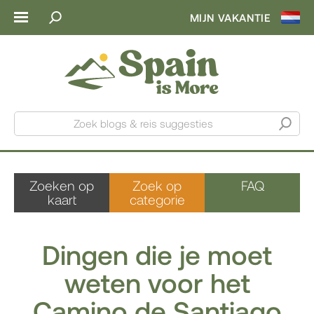
MIJN VAKANTIE
Zoek blogs & reis suggesties
Zoeken op
Zoek op
FAQ
kaart
categorie
Dingen die je moet
weten voor het
Camino de Santiago