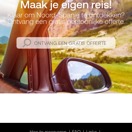
Maak je eigen reis!
Klaar om Noord-Spanje te ontdekken?
Ontvang een gratis persoonlijke offerte.
ONTVANG EEN GRATIS OFFERTE
Hoe te reserveren
FAQ
Links