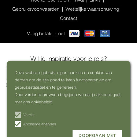
Gebruiksvoorwaarden
Wettelijke waarschuwing
Contact
Veilig betalen met:
Wil je inspiratie voor je reis?
Deze website gebruikt eigen cookies en cookies van
derden om de site goed te laten functioneren en om
Ja, ik wil graag commerciële nieuwsbrieven ontvangen
gebruiksstatistieken te genereren.
(uitschrijven kan altijd)
Door verder te browsen begrijpen we dat je akkoord gaat
met ons ookiebeleid
ABONNEREN OP DE
NIEUWSBRIEF
Vereist
Anonieme analyses
DOORGAAN MET