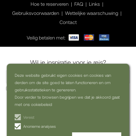
Hoe te reserveren
FAQ
Links
Gebruiksvoorwaarden
Wettelijke waarschuwing
Contact
Veilig betalen met:
Wil je inspiratie voor je reis?
Deze website gebruikt eigen cookies en cookies van
derden om de site goed te laten functioneren en om
Ja, ik wil graag commerciële nieuwsbrieven ontvangen
gebruiksstatistieken te genereren.
(uitschrijven kan altijd)
Door verder te browsen begrijpen we dat je akkoord gaat
met ons ookiebeleid
ABONNEREN OP DE
NIEUWSBRIEF
Vereist
Anonieme analyses