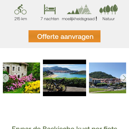
215 km
7 nachten
moeilijkheidsgraad
Natuur
i
Offerte aanvragen
Ervaar de Baskische kust per fiets