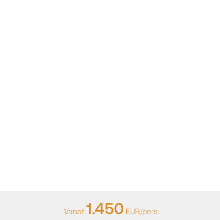
1.450
Vanaf
EUR/pers.