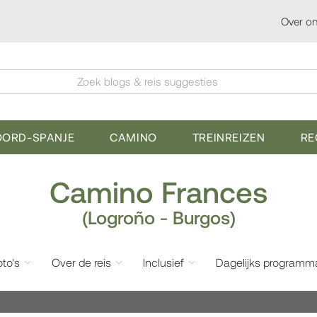
Over o
Zoek blogs & reis suggesties
OORD-SPANJE
CAMINO
TREINREIZEN
RE
Camino Frances
(Logroño - Burgos)
oto's
Over de reis
Inclusief
Dagelijks programm