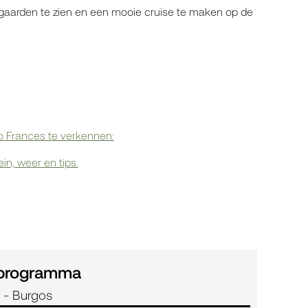
aarden te zien en een mooie cruise te maken op de
o Frances te verkennen:
ein, weer en tips.
 programma
 - Burgos