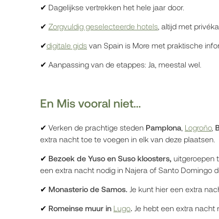
✔ Dagelijkse vertrekken het hele jaar door.
✔
Zorgvuldig geselecteerde hotels
, altijd met priv
✔
digitale gids
van Spain is More met praktische info
✔ Aanpassing van de etappes: Ja, meestal wel.
En Mis vooral niet...
✔ Verken de prachtige steden
Pamplona
,
Logroño
,
extra nacht toe te voegen in elk van deze plaatsen.
✔
Bezoek de Yuso en Suso kloosters,
uitgeroepen 
een extra nacht nodig in Najera of Santo Domingo d
✔
Monasterio de Samos.
Je kunt hier een extra na
✔
Romeinse muur in
Lugo
.
Je hebt een extra nacht n