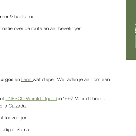
ékamer & badkamer.
rmatie over de route en aanbevelingen.
Burgos
en
León
wat dieper. We raden je aan om een
tot
UNESCO Werelderfgoed
in 1997. Voor dit heb je
e la Calzada.
cht toevoegen.
odig in Sarria.