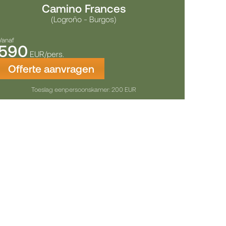
Camino Frances
(Logroño - Burgos)
Vanaf
590
EUR/pers.
Offerte aanvragen
Toeslag eenpersoonskamer: 200 EUR