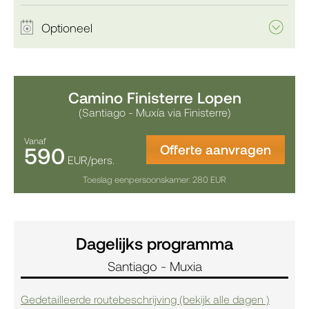
Optioneel
Camino Finisterre Lopen
(Santiago - Muxía via Finisterre)
Vanaf
Offerte aanvragen
590
EUR/pers.
Toeslag eenpersoonskamer: 280 EUR
Dagelijks programma
Santiago - Muxia
Gedetailleerde routebeschrijving (bekijk alle dagen )