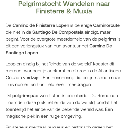
Pelgrimstocht Wandelen naar
Finisterre & Muxía
De
Camino de Finisterre Lopen
is de enige
Caminoroute
die niet in de
Santiago De Compostela
eindigt, maar
begint. Voor de overgrote meerderheid van de
pelgrims
is
dit een verlengstuk van hun avontuur het
Camino De
Santiago Lopen
.
Loop en eindig bij het “einde van de wereld” koester dit
moment wanneer je aankomt en de zon in de Atlantische
Oceaan verdwijnt. Een herinnering die pelgrims mee naar
huis nemen en hun hele leven meedragen.
Dit
pelgrimspad
wordt steeds populairder. De Romeinen
noemden deze plek het ¨einde van de wereld¨, omdat het
toentertijd het einde van de bekende wereld was. Een
magische plek in een ruige omgeving.
Finisterre is mentaal, religieus en historisch gezien het