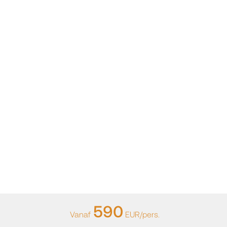
590
Vanaf
EUR/pers.