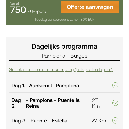
Vanaf
Offerte aanvragen
750
EUR/pers.
Toeslag eenpersoonskamer: 300 EUR
Dagelijks programma
Pamplona - Burgos
Gedetailleerde routebeschrijving (bekijk alle dagen )
Dag 1.
- Aankomst i Pamplona
Dag
- Pamplona - Puente la
27
2.
Reina
Km
Dag 3.
- Puente - Estella
22 Km