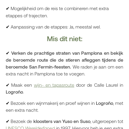
Mogelijkheid om de reis te combineren met extra
✔
etappes of trajecten.
Aanpassing van de etappes: Ja, meestal wel.
✔
Mis dit niet:
✔
Verken de prachtige straten van Pamplona en bekijk
de beroemde route die de stieren afleggen tijdens de
beroemde San Fermín-feesten.
We raden je aan om een
extra nacht in Pamplona toe te voegen.
✔ Maak een
wijn- en tapasroute
door de Calle Laurel in
Logroño
.
✔ Bezoek een wijnmakerij en proef wijnen in
Logroño
, met
een extra nacht.
✔ Bezoek de
kloosters van Yuso en Suso
, uitgeroepen tot
UNESCO Werelderfgoed
in 1997. Hiervoor heb je een extra